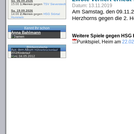
So. 06.09.2026
15:00
1.Herren
gegen
TSV Sieverstedt
Datum: 13.11.2019
Am Samstag, den 09.11.20
Sa. 19.09.2026
14:00
2.Herren
gegen
HSG Störtal
Herzhorns gegen die 2. H
Hummeln
Kennt Ihr schon
Anna Bahlmann
Weitere Spiele gegen HSG Ho
1.Damen
Punktspiel, Heim am
22.02
Bildergalerie
Aus dem Album
Hühnerbrückenlauf
2012/Kinderlauf
Vom: 04.05.2012