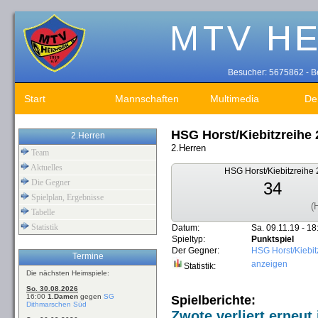
Besucher: 5675862 - Be
Start
Mannschaften
Multimedia
De
HSG Horst/Kiebitzreihe
2.Herren
2.Herren
Team
Aktuelles
HSG Horst/Kiebitzreihe 
Die Gegner
34
Spielplan, Ergebnisse
(
Tabelle
Statistik
Datum:
Sa. 09.11.19 - 18
Spieltyp:
Punktspiel
Der Gegner:
HSG Horst/Kiebit
Termine
anzeigen
Statistik:
Die nächsten Heimspiele:
So. 30.08.2026
16:00
1.Damen
gegen
SG
Spielberichte:
Dithmarschen Süd
Zwote verliert erneut 