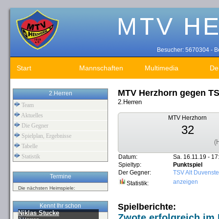
Besucher: 5670304 - Be
Start
Mannschaften
Multimedia
De
MTV Herzhorn gegen TSV
2.Herren
2.Herren
Team
Aktuelles
MTV Herzhorn
Die Gegner
32
Spielplan, Ergebnisse
(
Tabelle
Statistik
Datum:
Sa. 16.11.19 - 17
Spieltyp:
Punktspiel
Der Gegner:
TSV Alt Duvenste
Termine
anzeigen
Statistik:
Die nächsten Heimspiele:
Spielberichte:
Kennt Ihr schon
Niklas Stucke
Zwote erfolgreich im