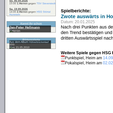
So. 06.09.2026
15:00
1.Herren
gegen
TSV Sieverstedt
Sa. 19.09.2026
Spielberichte:
14:00
2.Herren
gegen
HSG Störtal
Hummeln
Zwote auswärts in Ho
Datum: 20.01.2025
Kennt Ihr schon
Nach drei Punkten aus de
Jan-Peter Hellmann
2.Herren
den Trend bestätigen und
dritten Auswärtsspiel nac
Bildergalerie
Aus dem Album
Hühnerbrückenlauf
2010
Vom: 21.05.2010
Weitere Spiele gegen HSG Ho
Punktspiel, Heim am
14.09
Pokalspiel, Heim am
02.02