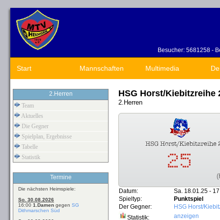
Besucher: 5681258 - Be
Start
Mannschaften
Multimedia
De
HSG Horst/Kiebitzreihe
2.Herren
2.Herren
Team
Aktuelles
Die Gegner
Spielplan, Ergebnisse
Tabelle
Statistik
(
Termine
Die nächsten Heimspiele:
Datum:
Sa. 18.01.25 - 17
Spieltyp:
Punktspiel
So. 30.08.2026
16:00
1.Damen
gegen
SG
Der Gegner:
HSG Horst/Kiebit
Dithmarschen Süd
anzeigen
Statistik: