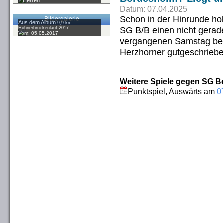
2.Herren
Datum: 07.04.2025
Schon in der Hinrunde hol
Bildergalerie
Aus dem Album
9,9 km -
SG B/B einen nicht gerade
Hühnerbrückenlauf 2017
Vom: 05.05.2017
vergangenen Samstag beim
Herzhorner gutgeschrieb
Weitere Spiele gegen SG Bo
Punktspiel, Auswärts am
0