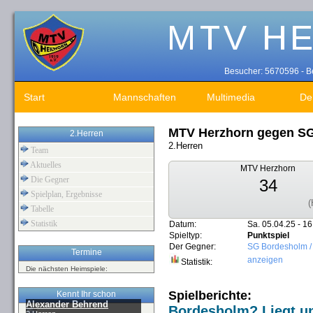
Besucher: 5670596 - Be
Start
Mannschaften
Multimedia
De
MTV Herzhorn gegen SG
2.Herren
2.Herren
Team
Aktuelles
MTV Herzhorn
Die Gegner
34
Spielplan, Ergebnisse
(
Tabelle
Statistik
Datum:
Sa. 05.04.25 - 16
Spieltyp:
Punktspiel
Der Gegner:
SG Bordesholm /
Termine
anzeigen
Statistik:
Die nächsten Heimspiele:
Spielberichte:
Kennt Ihr schon
Alexander Behrend
Bordesholm? Liegt u