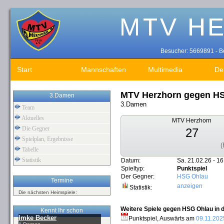
Besucher: 5669891 - Be
Start
Mannschaften
Multimedia
De
MTV Herzhorn gegen H
3.Damen
3.Damen
Team
Aktuelles
MTV Herzhorn
Die Gegner
27
Spielplan, Ergebnisse
(
Tabelle
Statistik
Datum:
Sa. 21.02.26 - 16
Spieltyp:
Punktspiel
Der Gegner:
HSG Ohlau
Termine
anzeigen
Statistik:
Die nächsten Heimspiele:
Weitere Spiele gegen HSG Ohlau in d
Kennt Ihr schon
Imke Becker
Punktspiel, Auswärts am
09.11.202