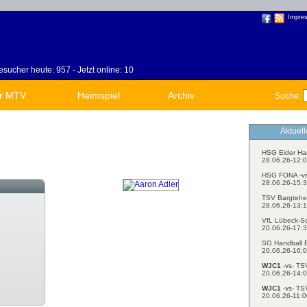
Impre
sucher heute: 957 - Jetzt online: 10
r MTV
Heimspiel
Archiv
Suche:
Aktuel
HSG Eider Ha
28.06.26-12:0
HSG FONA -v
28.06.26-15:3
TSV Bargtehe
28.06.26-13:1
VfL Lübeck-S
20.06.26-17:3
SG Handball E
20.06.26-16:0
WJC1
-vs- TS
20.06.26-14:0
WJC1
-vs- TS
20.06.26-11:0