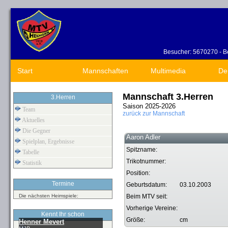
Besucher: 5670270 - Be
Start
Mannschaften
Multimedia
De
Mannschaft 3.Herren
3.Herren
Saison 2025-2026
Team
zurück zur Mannschaft
Aktuelles
Die Gegner
Aaron Adler
Spielplan, Ergebnisse
Spitzname:
Tabelle
Trikotnummer:
Statistik
Position:
Termine
Geburtsdatum:
03.10.2003
Die nächsten Heimspiele:
Beim MTV seit:
Vorherige Vereine:
Kennt Ihr schon
Größe:
cm
Henner Mevert