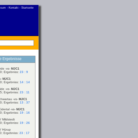
-
-
ssum
Kontakt
Startseite
le Ergebnisse
rde -vs-
MJC1
0; Ergebniss:
23 : 9
s-
MJC1
0; Ergebniss:
14 : 14
ide -vs-
MJC1
5; Ergebniss:
23 : 11
chwartau -vs-
MJC1
0; Ergebniss:
13 : 37
idertal -vs-
MJC1
0; Ergebniss:
19 : 16
V Mildstedt
0; Ergebniss:
19 : 26
V Hürup
0; Ergebniss:
23 : 17