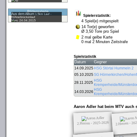
MJB
Bildergalerie
Aus dem Album
1,5km Lauf -
Spielerstatistik:
Hühnerbrückenlauf
Vom: 24.04.2015
4 Spiel(e) mitgespielt
14 Tor(e) geworfen
Ø 3,50 Tore pro Spiel
2 mal gelbe Karte
0 mal 2 Minuten Zeitstrafe
Spielstatistik
Datum
Gegner
14.09.2025
HSG Störtal Hummeln 2
05.10.2025
SG Hörnerkirchen/Hohenf
HSG
28.11.2025
Kremperheide/Münsterdor
HSG
14.03.2026
Kremperheide/Münsterdor
Aaron Adler hat beim MTV auch s
2.Herren - 20
2.Herren - 2025-2026