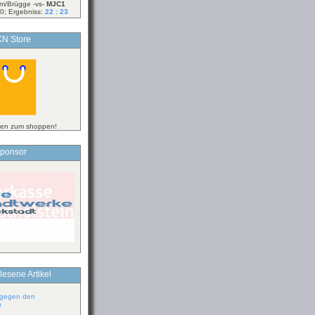
m/Brügge -vs-
MJC1
0; Ergebniss:
22 : 23
N Store
ken zum shoppen!
ponsor
lesene Artikel
 gegen den
n