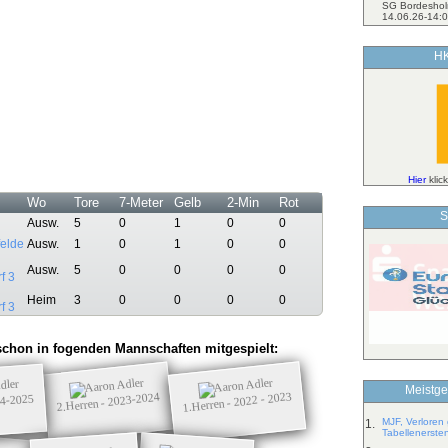
SG Bordeshol
14.06.26-14:0
HK
Hier
klic
Wo
Tore
7-Meter
Gelb
2-Min
Rot
S
Ausw.
5
0
1
0
0
elde
Ausw.
1
0
1
0
0
Ausw.
5
0
0
0
0
f 3
Heim
3
0
0
0
0
f 3
chon in fogenden Mannschaften mitgespielt:
Meistge
1.Herren - 2022 - 2023
2.Herren - 2023-2024
24-2025
MJF, Verloren
1.
Tabellenerste