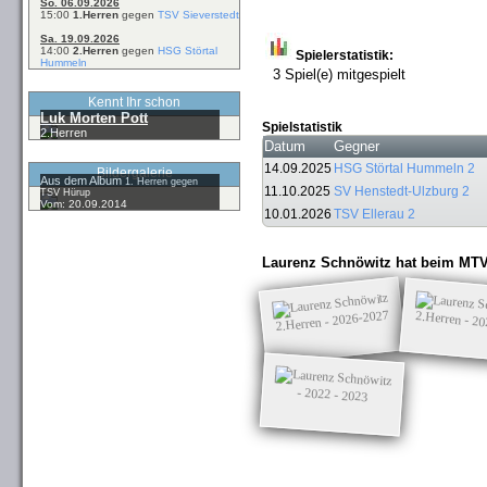
So. 06.09.2026
15:00
1.Herren
gegen
TSV Sieverstedt
Sa. 19.09.2026
14:00
2.Herren
gegen
HSG Störtal
Spielerstatistik:
Hummeln
3 Spiel(e) mitgespielt
Kennt Ihr schon
Luk Morten Pott
Spielstatistik
2.Herren
Datum
Gegner
14.09.2025
HSG Störtal Hummeln 2
Bildergalerie
Aus dem Album
1. Herren gegen
11.10.2025
SV Henstedt-Ulzburg 2
TSV Hürup
Vom: 20.09.2014
10.01.2026
TSV Ellerau 2
Laurenz Schnöwitz hat beim MTV
2.Herren - 2026-2027
2.Herren - 2
- 2022 - 2023