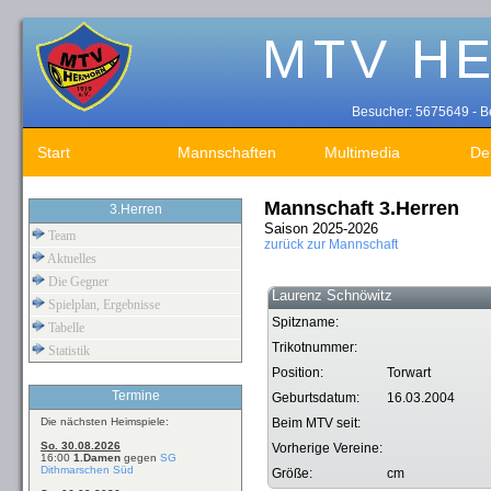
Besucher: 5675649 - Be
Start
Mannschaften
Multimedia
De
Mannschaft 3.Herren
3.Herren
Saison 2025-2026
Team
zurück zur Mannschaft
Aktuelles
Die Gegner
Laurenz Schnöwitz
Spielplan, Ergebnisse
Spitzname:
Tabelle
Trikotnummer:
Statistik
Position:
Torwart
Termine
Geburtsdatum:
16.03.2004
Die nächsten Heimspiele:
Beim MTV seit:
So. 30.08.2026
Vorherige Vereine:
16:00
1.Damen
gegen
SG
Dithmarschen Süd
Größe:
cm