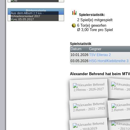
MJB
Bildergalerie
Aus dem Album
2,3 km -
Spielerstatistik:
Hühnerbrückenlauf 2017
Vom: 05.05.2017
2 Spiel(e) mitgespielt
6 Tor(e) geworfen
Ø 3,00 Tore pro Spiel
Spielstatistik
Datum
Gegner
10.01.2026
TSV Ellerau 2
03.05.2026
HSG Horst/Kiebitzreihe 3
Alexander Behrend hat beim MTV
2.Herren - 2
2.Herren - 2026-2027
2.Herren - 2022 - 2023
2.Herren - 2
- 2017/
- 2018/2019