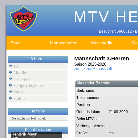
Besucher: 5666512 - Be
Start
Mannschaften
Multimedia
De
Mannschaft 3.Herren
3.Herren
Saison 2025-2026
Team
zurück zur Mannschaft
Aktuelles
Die Gegner
Alexander Behrend
Spielplan, Ergebnisse
Spitzname:
Tabelle
Trikotnummer:
Statistik
Position:
Termine
Geburtsdatum:
21.09.2000
Die nächsten Heimspiele:
Beim MTV seit:
Vorherige Vereine:
Kennt Ihr schon
Größe:
cm
Hendrik Meyn