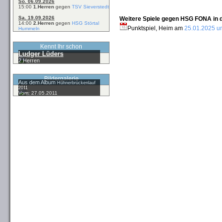
So. 06.09.2026
15:00
1.Herren
gegen
TSV Sieverstedt
Sa. 19.09.2026
Weitere Spiele gegen HSG FONA in d
14:00
2.Herren
gegen
HSG Störtal
Punktspiel, Heim am
25.01.2025 u
Hummeln
Kennt Ihr schon
Ludger Lüders
2.Herren
Bildergalerie
Aus dem Album
Hühnerbrückenlauf
2011
Vom: 27.05.2011