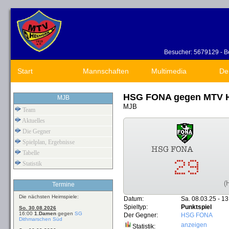
Besucher: 5679129 - Be
Start
Mannschaften
Multimedia
De
HSG FONA gegen MTV H
MJB
MJB
Team
Aktuelles
Die Gegner
Spielplan, Ergebnisse
Tabelle
Statistik
(
Termine
Die nächsten Heimspiele:
Datum:
Sa. 08.03.25 - 13
Spieltyp:
Punktspiel
So. 30.08.2026
16:00
1.Damen
gegen
SG
Der Gegner:
HSG FONA
Dithmarschen Süd
anzeigen
Statistik: