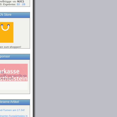
m/Brügge -vs-
MJC1
0; Ergebniss:
22 : 23
N Store
ken zum shoppen!
ponsor
lesene Artikel
ind-Turnen am 17.04!
inanter Auswärtssieg in