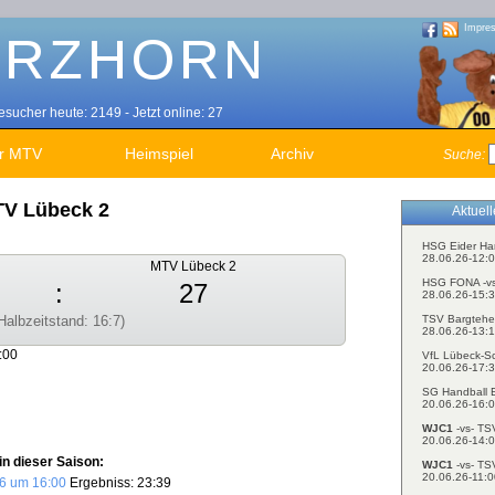
Impre
sucher heute: 2149 - Jetzt online: 27
r MTV
Heimspiel
Archiv
Suche:
TV Lübeck 2
Aktuel
HSG Eider Ha
28.06.26-12:0
MTV Lübeck 2
HSG FONA -v
:
27
28.06.26-15:3
TSV Bargtehe
Halbzeitstand: 16:7)
28.06.26-13:1
:00
VfL Lübeck-S
20.06.26-17:3
SG Handball E
20.06.26-16:0
WJC1
-vs- TS
20.06.26-14:0
n dieser Saison:
WJC1
-vs- TS
20.06.26-11:0
6 um 16:00
Ergebniss: 23:39