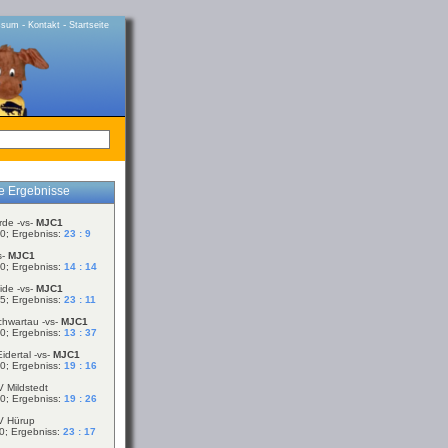
-
-
ssum
Kontakt
Startseite
le Ergebnisse
rde -vs-
MJC1
0; Ergebniss:
23 : 9
s-
MJC1
0; Ergebniss:
14 : 14
ide -vs-
MJC1
5; Ergebniss:
23 : 11
chwartau -vs-
MJC1
0; Ergebniss:
13 : 37
idertal -vs-
MJC1
0; Ergebniss:
19 : 16
V Mildstedt
0; Ergebniss:
19 : 26
V Hürup
0; Ergebniss:
23 : 17