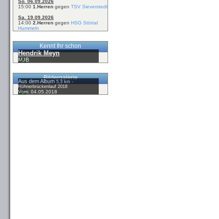
So. 06.09.2026
15:00
1.Herren
gegen
TSV Sieverstedt
Sa. 19.09.2026
14:00
2.Herren
gegen
HSG Störtal
Hummeln
Kennt Ihr schon
Hendrik Meyn
MJB
Bildergalerie
Aus dem Album
5,3 km -
Hühnerbrückenlauf 2018
Vom: 04.05.2018