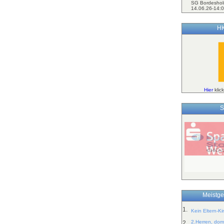
SG Bordeshol
14.06.26-14:0
HK
Hier
klic
S
Meistge
1.
Kein Eltern-K
2.Herren, dom
2.