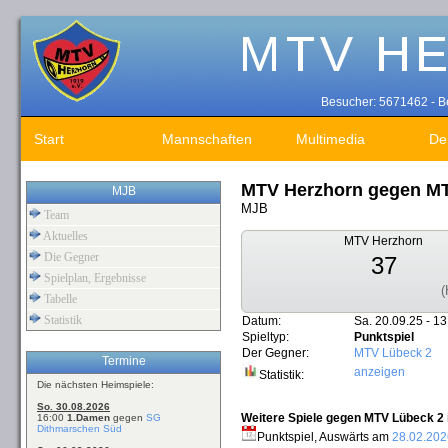
Besucher: 5671462 - Be
Start
Mannschaften
Multimedia
De
MTV Herzhorn gegen M
MJB
MJB
Team
Aktuelles
MTV Herzhorn
Die Gegner
37
Spielplan, Ergebnisse
(
Tabelle
Statistik
Datum:
Sa. 20.09.25 - 13
Spieltyp:
Punktspiel
Der Gegner:
MTV Lübeck 2
Termine
anzeigen
Statistik:
Die nächsten Heimspiele:
So. 30.08.2026
Weitere Spiele gegen MTV Lübeck 2 i
16:00
1.Damen
gegen
SG
Dithmarschen Süd
Punktspiel, Auswärts am
28.02.202