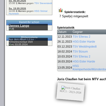
So. 06.09.2026
15:00
1.Herren
gegen
TSV Sieverstedt
Sa. 19.09.2026
14:00
2.Herren
gegen
HSG Störtal
Spielerstatistik:
Hummeln
7 Spiel(e) mitgespielt
Kennt Ihr schon
Jannes Lange
Spielstatistik
MJB
Datum
Gegner
12.11.2023
TSV Ellerau 2
Bildergalerie
Aus dem Album
9,9 km -
26.11.2023
HSG Eider Harde
Hühnerbrückenlauf 2024
Vom: 03.05.2024
03.12.2023
TSV Weddingstedt
18.02.2024
TSV Büsum
10.03.2024
TSV Ellerau 2
16.03.2024
HSG Eider Harde
HSG
13.05.2024
Kremperheide/Münsterdor
Joris Claußen hat beim MTV auch
MJC1 - 2023-2024