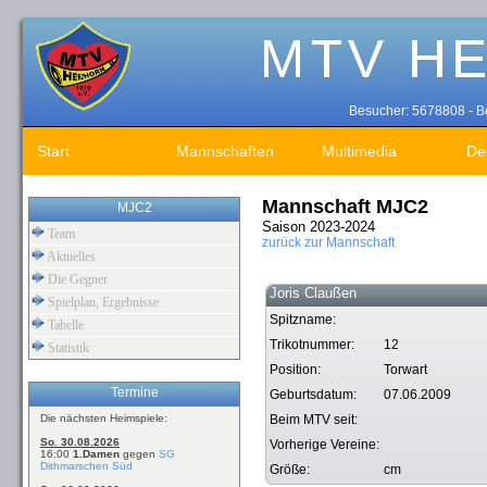
Besucher: 5678808 - Be
Start
Mannschaften
Multimedia
De
Mannschaft MJC2
MJC2
Saison 2023-2024
Team
zurück zur Mannschaft
Aktuelles
Die Gegner
Joris Claußen
Spielplan, Ergebnisse
Spitzname:
Tabelle
Trikotnummer:
12
Statistik
Position:
Torwart
Termine
Geburtsdatum:
07.06.2009
Die nächsten Heimspiele:
Beim MTV seit:
So. 30.08.2026
Vorherige Vereine:
16:00
1.Damen
gegen
SG
Dithmarschen Süd
Größe:
cm