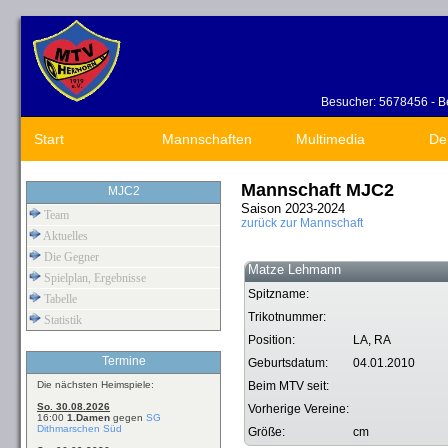
Besucher: 5678456 - Be
Start
Mannschaften
Multimedia
De
Mannschaft MJC2
MJC2
Saison 2023-2024
Team
zurück zur Mannschaft
Aktuelles
Die Gegner
Matze Lehmann
Spielplan, Ergebnisse
Spitzname:
Tabelle
Trikotnummer:
Statistik
Position:
LA, RA
Termine
Geburtsdatum:
04.01.2010
Die nächsten Heimspiele:
Beim MTV seit:
So. 30.08.2026
Vorherige Vereine:
16:00
1.Damen
gegen
SG
Dithmarschen Süd
Größe:
cm