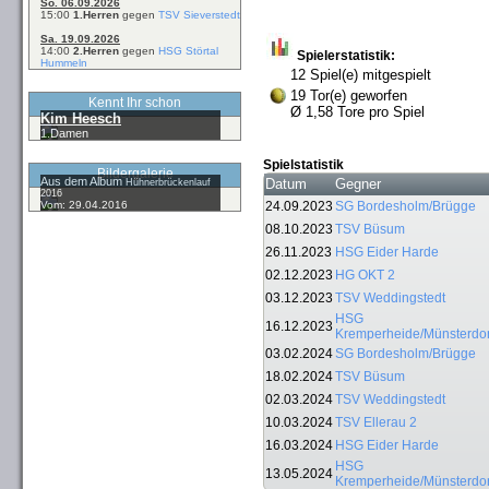
So. 06.09.2026
15:00
1.Herren
gegen
TSV Sieverstedt
Sa. 19.09.2026
14:00
2.Herren
gegen
HSG Störtal
Spielerstatistik:
Hummeln
12 Spiel(e) mitgespielt
19 Tor(e) geworfen
Kennt Ihr schon
Ø 1,58 Tore pro Spiel
Kim Heesch
1.Damen
Spielstatistik
Bildergalerie
Aus dem Album
Datum
Gegner
Hühnerbrückenlauf
2016
Vom: 29.04.2016
24.09.2023
SG Bordesholm/Brügge
08.10.2023
TSV Büsum
26.11.2023
HSG Eider Harde
02.12.2023
HG OKT 2
03.12.2023
TSV Weddingstedt
HSG
16.12.2023
Kremperheide/Münsterdor
03.02.2024
SG Bordesholm/Brügge
18.02.2024
TSV Büsum
02.03.2024
TSV Weddingstedt
10.03.2024
TSV Ellerau 2
16.03.2024
HSG Eider Harde
HSG
13.05.2024
Kremperheide/Münsterdor