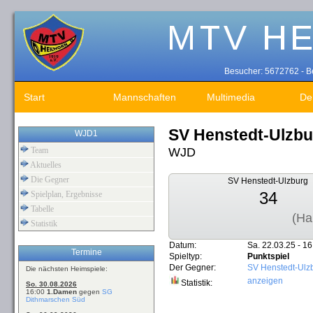
Besucher: 5672762 - Be
Start
Mannschaften
Multimedia
De
SV Henstedt-Ulzb
WJD1
WJD
Team
Aktuelles
Die Gegner
SV Henstedt-Ulzburg
34
Spielplan, Ergebnisse
Tabelle
(Ha
Statistik
Datum:
Sa. 22.03.25 - 16
Termine
Spieltyp:
Punktspiel
Der Gegner:
SV Henstedt-Ulz
Die nächsten Heimspiele:
anzeigen
Statistik:
So. 30.08.2026
16:00
1.Damen
gegen
SG
Dithmarschen Süd