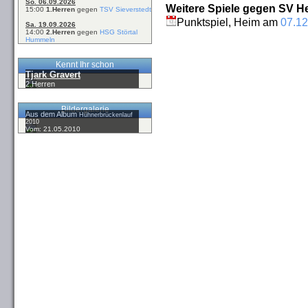
So. 06.09.2026
Weitere Spiele gegen SV He
15:00
1.Herren
gegen
TSV Sieverstedt
Punktspiel, Heim am
07.12
Sa. 19.09.2026
14:00
2.Herren
gegen
HSG Störtal
Hummeln
Kennt Ihr schon
Tjark Gravert
2.Herren
Bildergalerie
Aus dem Album
Hühnerbrückenlauf
2010
Vom: 21.05.2010