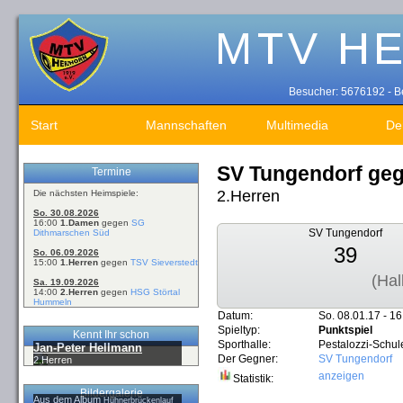
Besucher: 5676192 - Be
Start
Mannschaften
Multimedia
De
SV Tungendorf ge
Termine
2.Herren
Die nächsten Heimspiele:
So. 30.08.2026
16:00
1.Damen
gegen
SG
SV Tungendorf
Dithmarschen Süd
39
So. 06.09.2026
15:00
1.Herren
gegen
TSV Sieverstedt
(Hal
Sa. 19.09.2026
14:00
2.Herren
gegen
HSG Störtal
Hummeln
Datum:
So. 08.01.17 - 16
Spieltyp:
Punktspiel
Kennt Ihr schon
Sporthalle:
Pestalozzi-Schu
Jan-Peter Hellmann
Der Gegner:
SV Tungendorf
2.Herren
anzeigen
Statistik:
Bildergalerie
Aus dem Album
Hühnerbrückenlauf