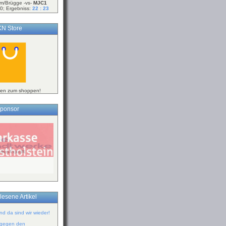
m/Brügge -vs-
MJC1
0; Ergebniss:
22 : 23
N Store
ken zum shoppen!
ponsor
lesene Artikel
d da sind wir wieder!
 gegen den