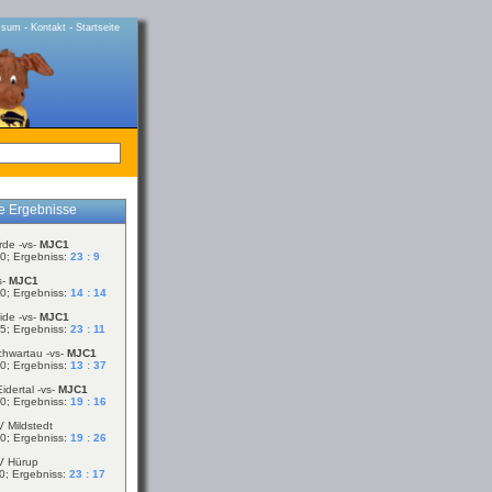
-
-
ssum
Kontakt
Startseite
le Ergebnisse
rde -vs-
MJC1
0; Ergebniss:
23 : 9
s-
MJC1
0; Ergebniss:
14 : 14
ide -vs-
MJC1
5; Ergebniss:
23 : 11
chwartau -vs-
MJC1
0; Ergebniss:
13 : 37
idertal -vs-
MJC1
0; Ergebniss:
19 : 16
V Mildstedt
0; Ergebniss:
19 : 26
V Hürup
0; Ergebniss:
23 : 17