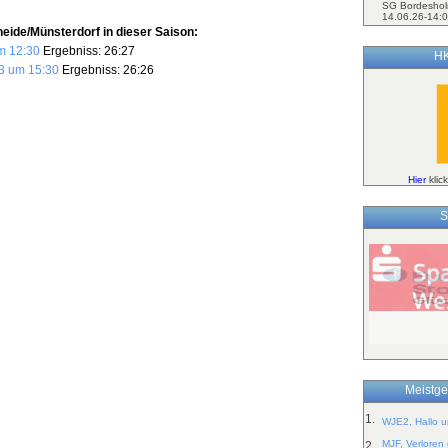
SG Bordeshol
14.06.26-14:0
ide/Münsterdorf in dieser Saison:
m 12:30
Ergebniss: 26:27
HK
3 um 15:30
Ergebniss: 26:26
Hier
klic
S
Meistge
1.
WJE2, Hallo un
MJF, Verloren
2.