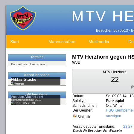
Besucher: 5670513 - Be
Start
Mannschaften
Multimedia
De
MTV Herzhorn gegen HS
Termine
WJB
Die nächsten Heimspiele:
MTV Herzhorn
Kennt Ihr schon
22
Niklas Stucke
2.Herren
(
Bildergalerie
Datum:
So. 09.02.14 - 13
Aus dem Album
5,3 km -
Hühnerbrückenlauf 2019
Spieltyp:
Punktspiel
Vom: 03.05.2019
Schiedsrichter:
Olaf Winter
Der Gegner:
HSG Kremperheid
anzeigen
Statistik:
Vorab getippter Endstand:
23:27
Durch die Besucher der Webseite