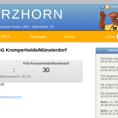
Impre
sucher heute: 1200 - Jetzt online: 19
r MTV
Heimspiel
Archiv
Suche:
G Kremperheide/Münsterdorf
Aktuel
HSG Eider Ha
28.06.26-12:0
HSG Kremperheide/Münsterdorf
HSG FONA -v
:
30
28.06.26-15:3
TSV Bargtehe
Halbzeitstand: 10:12)
28.06.26-13:1
:45
VfL Lübeck-S
20.06.26-17:3
SG Handball E
20.06.26-16:0
e/Münsterdorf
WJC1
-vs- TS
20.06.26-14:0
WJC1
-vs- TS
20.06.26-11:0