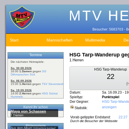
Besucher: 5683703 - Be
Start
Mannschaften
Multimedia
De
HSG Tarp-Wanderup ge
Termine
1.Herren
Die nächsten Heimspiele:
So. 30.08.2026
HSG Tarp-Wanderup
16:00
1.Damen
gegen
SG
22
Dithmarschen Süd
So. 06.09.2026
(
15:00
1.Herren
gegen
TSV Sieverstedt
Sa. 19.09.2026
Datum:
Sa. 16.09.23 - 19
14:00
2.Herren
gegen
HSG Störtal
Hummeln
Spieltyp:
Punktspiel
Der Gegner:
HSG Tarp-Wande
Kennt Ihr schon
anzeigen
Statistik:
Maya von Schassen
1.Damen
Vorab getippter Endstand:
22:27
Durch die Besucher der Webseite
Bildergalerie
Aus dem Album
Hühnerbrückenlauf