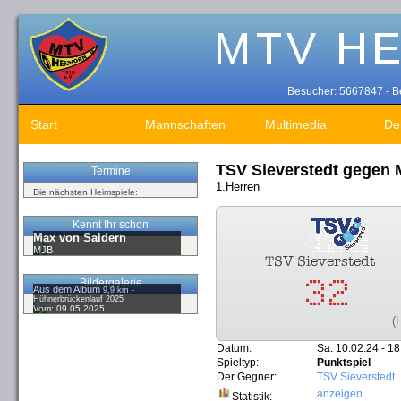
Besucher: 5667847 - Be
Start
Mannschaften
Multimedia
De
TSV Sieverstedt gegen
Termine
1.Herren
Die nächsten Heimspiele:
Kennt Ihr schon
Max von Saldern
MJB
Bildergalerie
Aus dem Album
9,9 km -
Hühnerbrückenlauf 2025
Vom: 09.05.2025
(
Datum:
Sa. 10.02.24 - 18
Spieltyp:
Punktspiel
Der Gegner:
TSV Sieverstedt
anzeigen
Statistik: