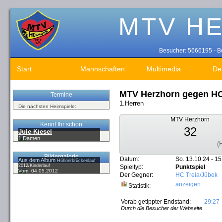
Besucher: 5666195 - Be
Start
Mannschaften
Multimedia
De
MTV Herzhorn gegen HC
Termine
1.Herren
Die nächsten Heimspiele:
MTV Herzhorn
Kennt Ihr schon
32
Jule Kiesel
1.Damen
(
Bildergalerie
Datum:
So. 13.10.24 - 15
Aus dem Album
Hühnerbrückenlauf
2012/Kinderlauf
Spieltyp:
Punktspiel
Vom: 04.05.2012
Der Gegner:
HC Treia/Jübek
anzeigen
Statistik:
Vorab getippter Endstand:
29:27
Durch die Besucher der Webseite