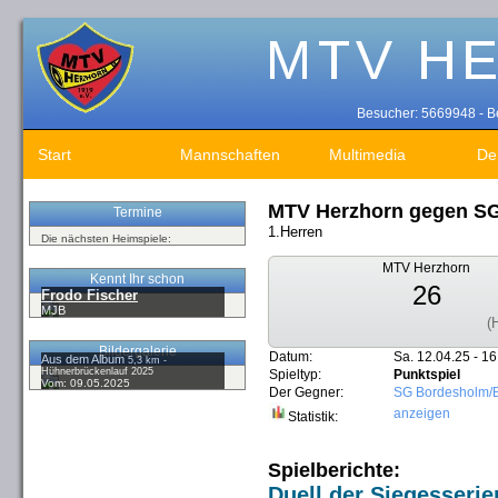
Besucher: 5669948 - Be
Start
Mannschaften
Multimedia
De
MTV Herzhorn gegen S
Termine
1.Herren
Die nächsten Heimspiele:
MTV Herzhorn
Kennt Ihr schon
26
Frodo Fischer
MJB
(
Bildergalerie
Datum:
Sa. 12.04.25 - 16
Aus dem Album
5,3 km -
Hühnerbrückenlauf 2025
Spieltyp:
Punktspiel
Vom: 09.05.2025
Der Gegner:
SG Bordesholm/
anzeigen
Statistik:
Spielberichte:
Duell der Siegesserie