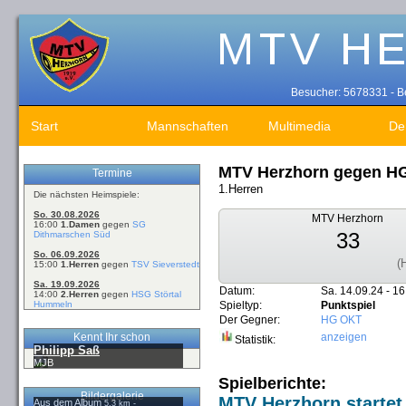
Besucher: 5678331 - Be
Start
Mannschaften
Multimedia
De
MTV Herzhorn gegen H
Termine
1.Herren
Die nächsten Heimspiele:
So. 30.08.2026
MTV Herzhorn
16:00
1.Damen
gegen
SG
33
Dithmarschen Süd
So. 06.09.2026
(
15:00
1.Herren
gegen
TSV Sieverstedt
Sa. 19.09.2026
Datum:
Sa. 14.09.24 - 16
14:00
2.Herren
gegen
HSG Störtal
Hummeln
Spieltyp:
Punktspiel
Der Gegner:
HG OKT
Kennt Ihr schon
anzeigen
Statistik:
Philipp Saß
MJB
Spielberichte:
Bildergalerie
MTV Herzhorn startet
Aus dem Album
5,3 km -