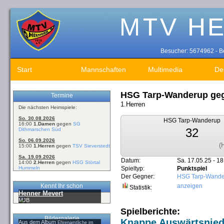
Besucher: 5674962 - Be
Start
Mannschaften
Multimedia
De
HSG Tarp-Wanderup ge
Termine
1.Herren
Die nächsten Heimspiele:
So. 30.08.2026
HSG Tarp-Wanderup
16:00
1.Damen
gegen
SG
32
Dithmarschen Süd
So. 06.09.2026
(
15:00
1.Herren
gegen
TSV Sieverstedt
Sa. 19.09.2026
Datum:
Sa. 17.05.25 - 18
14:00
2.Herren
gegen
HSG Störtal
Hummeln
Spieltyp:
Punktspiel
Der Gegner:
HSG Tarp-Wande
Kennt Ihr schon
anzeigen
Statistik:
Henner Mevert
MJB
Spielberichte:
Bildergalerie
Knappe Auswärtsniede
Aus dem Album
Ehrenamtliche im