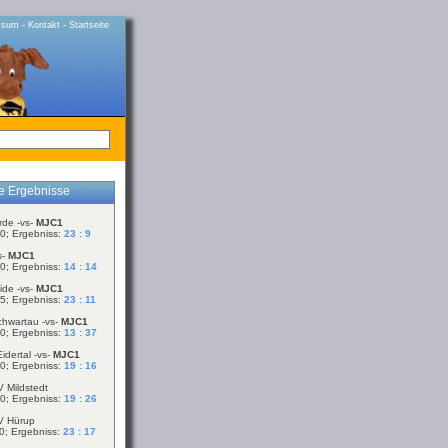
-
-
ssum
Kontakt
Startseite
le Ergebnisse
rde -vs-
MJC1
0; Ergebniss:
23 : 9
s-
MJC1
0; Ergebniss:
14 : 14
ide -vs-
MJC1
5; Ergebniss:
23 : 11
chwartau -vs-
MJC1
0; Ergebniss:
13 : 37
idertal -vs-
MJC1
0; Ergebniss:
19 : 16
V Mildstedt
0; Ergebniss:
19 : 26
V Hürup
0; Ergebniss:
23 : 17