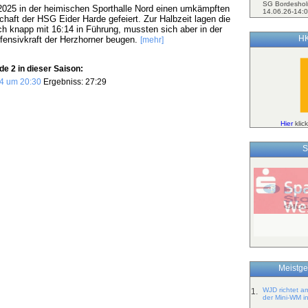
SG Bordeshol
025 in der heimischen Sporthalle Nord einen umkämpften
14.06.26-14:0
haft der HSG Eider Harde gefeiert. Zur Halbzeit lagen die
knapp mit 16:14 in Führung, mussten sich aber in der
HK
fensivkraft der Herzhorner beugen.
[mehr]
e 2 in dieser Saison:
4 um 20:30
Ergebniss: 27:29
Hier
klic
S
Meistge
WJD richtet a
1.
der Mini-WM i