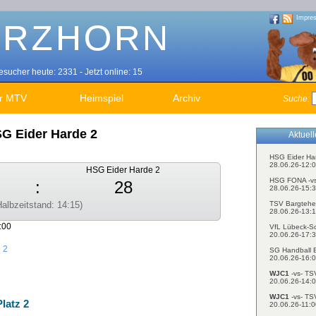
Impre
sucher heute: 2331 - Jetzt online: 15
r MTV
Heimspiel
Archiv
Suche:
G Eider Harde 2
Aktuel
HSG Eider Ha
28.06.26-12:0
HSG Eider Harde 2
HSG FONA -v
:
28
28.06.26-15:3
TSV Bargtehe
Halbzeitstand: 14:15)
28.06.26-13:1
:00
VfL Lübeck-S
20.06.26-17:3
 2
SG Handball E
20.06.26-16:0
WJC1
-vs- TS
20.06.26-14:0
WJC1
-vs- TS
latz 2
20.06.26-11:0