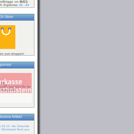
m/Brügge -vs-
MJC1
0; Ergebniss:
22 : 23
N Store
ken zum shoppen!
ponsor
lesene Artikel
m 03.10. die Vorrunde
n Glückstadt Nord aus