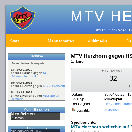
Besucher: 5675232 - Be
Start
Mannschaften
Multimedia
De
MTV Herzhorn gegen HS
Termine
1.Herren
Die nächsten Heimspiele:
So. 30.08.2026
MTV Herzhorn
16:00
1.Damen
gegen
SG
32
Dithmarschen Süd
So. 06.09.2026
(
15:00
1.Herren
gegen
TSV Sieverstedt
Sa. 19.09.2026
Datum:
So. 04.05.25 - 15
14:00
2.Herren
gegen
HSG Störtal
Hummeln
Spieltyp:
Punktspiel
Der Gegner:
HSG Eider Harde
Kennt Ihr schon
anzeigen
Statistik:
Nico Reimers
2.Herren
Spielberichte:
MTV Herzhorn weiterhin auf P
Bildergalerie
Aus dem Album
Datum: 06.05.2025
2,3 km -