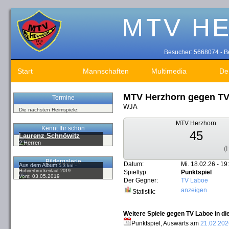
Besucher: 5668074 - Be
Start
Mannschaften
Multimedia
De
MTV Herzhorn gegen TV
Termine
WJA
Die nächsten Heimspiele:
MTV Herzhorn
Kennt Ihr schon
45
Laurenz Schnöwitz
2.Herren
(
Bildergalerie
Datum:
Mi. 18.02.26 - 19
Aus dem Album
5,3 km -
Hühnerbrückenlauf 2019
Spieltyp:
Punktspiel
Vom: 03.05.2019
Der Gegner:
TV Laboe
anzeigen
Statistik:
Weitere Spiele gegen TV Laboe in di
Punktspiel, Auswärts am
21.02.202