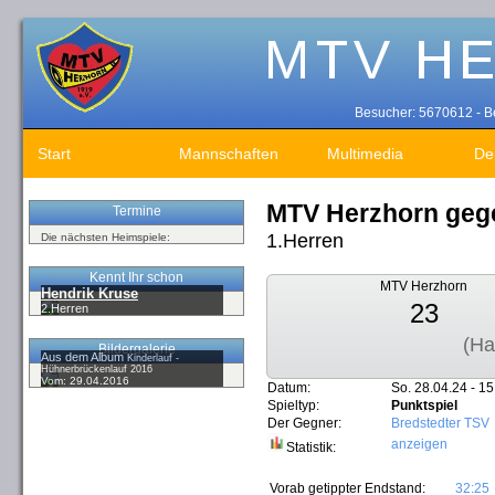
Besucher: 5670612 - Be
Start
Mannschaften
Multimedia
De
MTV Herzhorn geg
Termine
1.Herren
Die nächsten Heimspiele:
Kennt Ihr schon
MTV Herzhorn
Hendrik Kruse
23
2.Herren
(Ha
Bildergalerie
Aus dem Album
Kinderlauf -
Hühnerbrückenlauf 2016
Vom: 29.04.2016
Datum:
So. 28.04.24 - 15
Spieltyp:
Punktspiel
Der Gegner:
Bredstedter TSV
anzeigen
Statistik:
Vorab getippter Endstand:
32:25